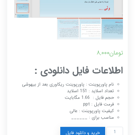
تومان
۸,۰۰۰
اطلاعات فایل دانلودی :
نام پاورپوینت : پاورپوینت ریکاوری بعد از بیهوشی
تعداد اسلاید : 151 اسلاید
حجم فایل : 1.66 مگابایت
فرمت فایل : ppt
کیفیت پاورپوینت : عالی
مناسب برای : ______
پاورپوینت
خرید و دانلود فایل