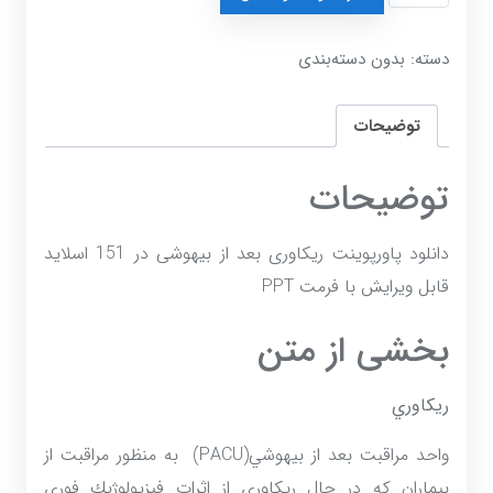
ریکاوری
بعد
از
دسته:
بدون دسته‌بندی
بیهوشی
عدد
توضیحات
توضیحات
دانلود پاورپوینت ریکاوری بعد از بیهوشی در 151 اسلاید
قابل ویرایش با فرمت PPT
بخشی از متن
ريكاوري
واحد مراقبت بعد از بيهوشي(PACU) به منظور مراقبت از
بيماران كه در حال ريكاوري از اثرات فيزيولوژيك فوري