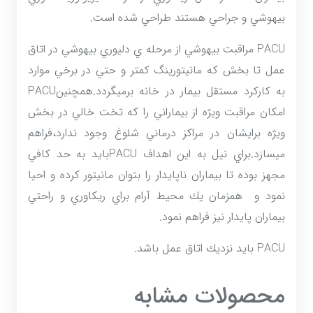
بيهوشي و جراحي هستند طراحي شده است.
PACU مراقبت بيهوشي از مرحله ي دليوري بيهوشي در اتاق
عمل تا بخش که مانيتورينگ كمتر و حتي در برخي موارد
به كاركرد مستقل بيمار در خانه برميگردد.همچنينPACU
امكان مراقبت ويژه از بيماراني را كه تخت خالي در بخش
ويژه برايشان در مراكز درماني شلوغ وجود ندارد،فراهم
ميسازد.براي نيل به اين اهداف PACUبايد به حد كافي
مجهز بوده تا بيماران ناپايدار را بتوان مانيتور كرده و احيا
نمود و همزمان يك محيط آرام براي ريكاوري و راحتي
بيماران پايدار نيز فراهم نمود.
PACU بايد نزديك اتاق عمل باشد.
محصولات مشابه